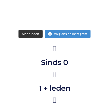
Volg ons op Instagram
Meer laden
Sinds 
0
1
 + leden